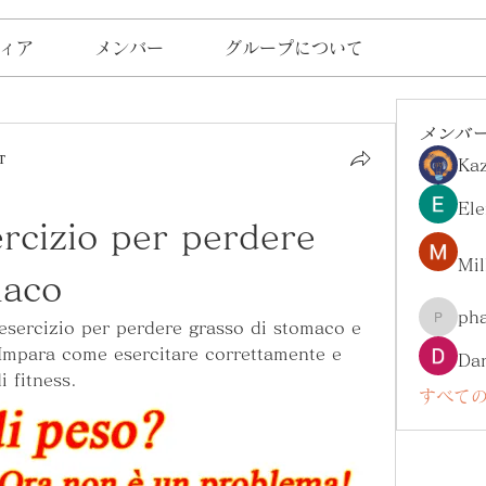
ィア
メンバー
グループについて
メンバ
т
Ka
Ele
ercizio per perdere 
Mil
maco
ph
 esercizio per perdere grasso di stomaco e 
pharma
 Impara come esercitare correttamente e 
Da
i fitness.
すべての