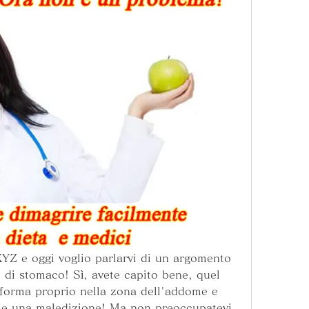
 XYZ e oggi voglio parlarvi di un argomento 
o di stomaco! Sì, avete capito bene, quel 
 forma proprio nella zona dell'addome e 
e una maledizione! Ma non preoccupatevi, 