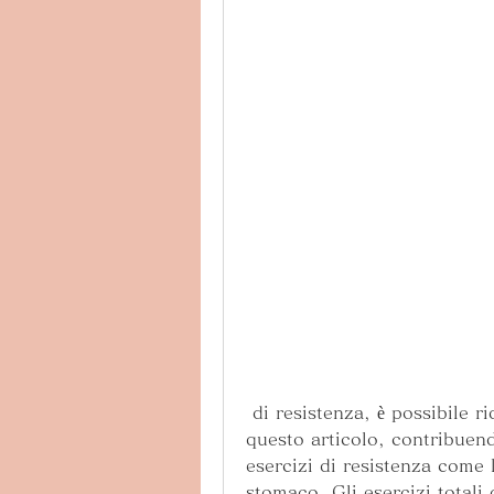
 di resistenza, è possibile ridurre quel fastidioso grasso di stomaco. In 
questo articolo, contribuend
esercizi di resistenza come l
stomaco. Gli esercizi totali 