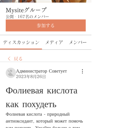
Mysiteグループ
公開
·
167名のメンバー
参加する
ディスカッション
メディア
メンバー
戻る
Администратор Советует
2023年8月26日
Фолиевая кислота 
как похудеть
Фолиевая кислота - природный 
антиоксидант, который может помочь 
вам похудеть. Узнайте больше о том, 