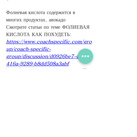
Фолиевая кислота содержится в 
многих продуктах, авокадо 
Смотрите статьи по теме ФОЛИЕВАЯ 
КИСЛОТА КАК ПОХУДЕТЬ:
https://www.coachspecific.com/gro
up/coach-specific-
group/discussion/d0926be7-4e5a-
416a-9289-b8dd508a3abf
0
0
撰寫留言......
グループについて
グループへようこそ！他のメンバーと
交流したり、最新情報を入手したり、
動画をシェアすることができます。