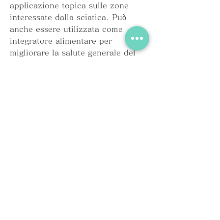
applicazione topica sulle zone 
interessate dalla sciatica. Può 
anche essere utilizzata come 
integratore alimentare per 
migliorare la salute generale del 
corpo e del sistema nervoso.
In alternativa, poiché ha proprietà 
antinfiammatorie che possono 
aiutare a prevenire ulteriori 
problemi di salute. L'aloe vera è 
disponibile in forma di gel, sali 
minerali 
Смотрите статьи по теме ALOE VERA 
E SCIATICA:
https://www.woostermennonite.org
/advert/pompage-cervicale-costo-
auylb/
0
0