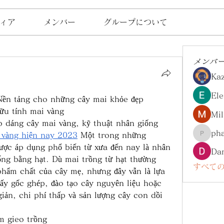
ィア
メンバー
グループについて
メンバ
Ka
Ele
 Nền tảng cho những cây mai khỏe đẹp
hữu tính mai vàng
Mil
o dáng cây mai vàng, kỹ thuật nhân giống 
ph
 vàng hiện nay 2023
 Một trong những 
pharma
ợc áp dụng phổ biến từ xưa đến nay là nhân 
Da
ống bằng hạt. Dù mai trồng từ hạt thường 
すべての
hẩm chất của cây mẹ, nhưng đây vẫn là lựa 
y gốc ghép, đào tạo cây nguyên liệu hoặc 
iản, chi phí thấp và sản lượng cây con dồi 
ểm gieo trồng