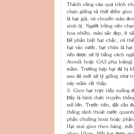
Thành công của quá trình nhâ
chọn giống và thời điểm gieo 
là hạt già, vỏ chuyển màu đen
sinh lý. Người trồng nên chọn
hoa nhiều, màu sắc đẹp, ít s
Để phân biệt hạt chắc, có th
hạt vào nước, hạt chìm là hạt
nên được xử lý bằng cách ng
Atonik hoặc GA3 pha loãng) t
mầm. Trường hợp hạt đã bị kh
sau đó mới xử lý giống như tr
nảy mầm rất thấp.
3. Gieo hạt trực tiếp xuống đ
Đây là hình thức truyền thốn
mô lớn. Trước tiên, đất cần đ
thống rãnh thoát nước quanh 
phân chuồng hoai hoặc phân 
Hạt mai gieo theo hàng, mỗi
nhau 10cm. Mỗi hạt được gie