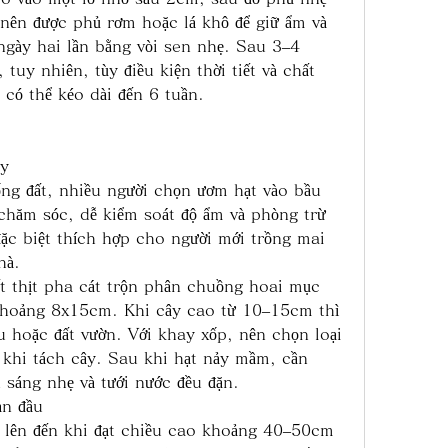
nên được phủ rơm hoặc lá khô để giữ ẩm và 
ngày hai lần bằng vòi sen nhẹ. Sau 3–4 
tuy nhiên, tùy điều kiện thời tiết và chất 
 có thể kéo dài đến 6 tuần.
ay
ống đất, nhiều người chọn ươm hạt vào bầu 
chăm sóc, dễ kiểm soát độ ẩm và phòng trừ 
c biệt thích hợp cho người mới trồng mai 
hà.
t thịt pha cát trộn phân chuồng hoai mục 
 khoảng 8x15cm. Khi cây cao từ 10–15cm thì 
u hoặc đất vườn. Với khay xốp, nên chọn loại 
rễ khi tách cây. Sau khi hạt nảy mầm, cần 
 sáng nhẹ và tưới nước đều đặn.
ạn đầu
 lên đến khi đạt chiều cao khoảng 40–50cm 