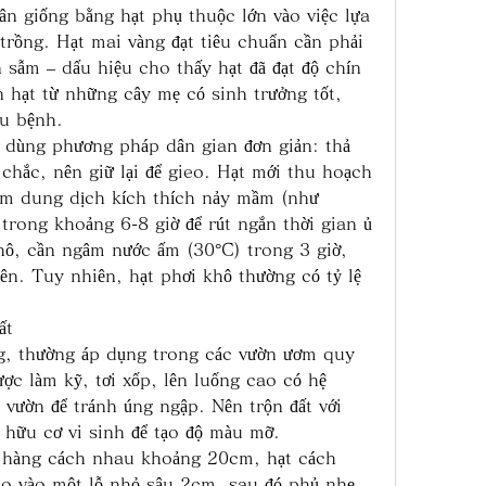
n giống bằng hạt phụ thuộc lớn vào việc lựa 
trồng. Hạt mai vàng đạt tiêu chuẩn cần phải 
 sẫm – dấu hiệu cho thấy hạt đã đạt độ chín 
 hạt từ những cây mẹ có sinh trưởng tốt, 
âu bệnh.
ể dùng phương pháp dân gian đơn giản: thả 
 chắc, nên giữ lại để gieo. Hạt mới thu hoạch 
âm dung dịch kích thích nảy mầm (như 
rong khoảng 6-8 giờ để rút ngắn thời gian ủ 
ô, cần ngâm nước ấm (30°C) trong 3 giờ, 
ên. Tuy nhiên, hạt phơi khô thường có tỷ lệ 
ất
g, thường áp dụng trong các vườn ươm quy 
ược làm kỹ, tơi xốp, lên luống cao có hệ 
vườn để tránh úng ngập. Nên trộn đất với 
hữu cơ vi sinh để tạo độ màu mỡ.
 hàng cách nhau khoảng 20cm, hạt cách 
o vào một lỗ nhỏ sâu 2cm, sau đó phủ nhẹ 