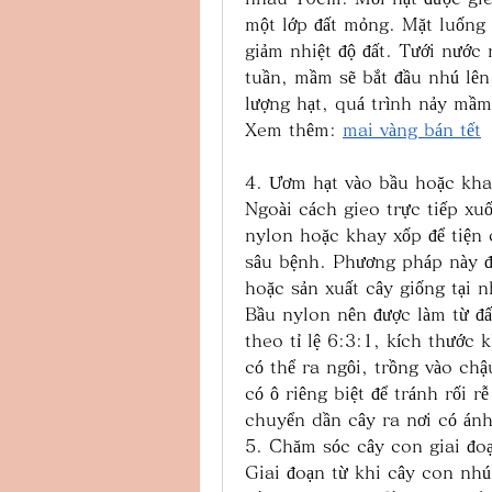
một lớp đất mỏng. Mặt luống 
giảm nhiệt độ đất. Tưới nước 
tuần, mầm sẽ bắt đầu nhú lên, 
lượng hạt, quá trình nảy mầm
Xem thêm: 
mai vàng bán tết
4. Ươm hạt vào bầu hoặc kh
Ngoài cách gieo trực tiếp xu
nylon hoặc khay xốp để tiện 
sâu bệnh. Phương pháp này đặ
hoặc sản xuất cây giống tại n
Bầu nylon nên được làm từ đấ
theo tỉ lệ 6:3:1, kích thước
có thể ra ngôi, trồng vào chậ
có ô riêng biệt để tránh rối 
chuyển dần cây ra nơi có ánh
5. Chăm sóc cây con giai đo
Giai đoạn từ khi cây con nhú