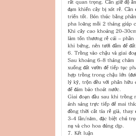
rất quan trọng. Cần giữ độ ẩm
đạm khiến cây bị xót rễ. Cần đ
triển tốt. Bón thúc bằng phâ
pha loãng mỗi 2 tháng giúp c
Khi cây cao khoảng 20–30cm, 
làm tổn thương rễ cái – phần
khi bứng, nên tưới đẫm để đấ
6. Trồng vào chậu và giai đoạ
Sau khoảng 6–8 tháng chăm s
xuống đất vườn để tiếp tục ph
hợp trồng trong chậu lớn (đư
lý kỹ, trộn đều với phân hữu c
để đảm bảo thoát nước.
Giai đoạn đầu sau khi trồng n
ánh sáng trực tiếp để mai th
đồng thời cắt tỉa rễ già, tha
3–4 lần/năm, đặc biệt chú trọn
nụ và cho hoa đúng dịp.
7. Kết luận