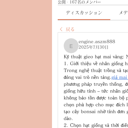
公開
·
167名のメンバー
ディスカッション
メデ
戻る
engine.aszm888
2025年7月30日
engine.aszm888
Kỹ thuật gieo hạt mai vàng:
1. Giới thiệu về nhân giống 
Trong nghệ thuật trồng và tạ
đóng vai trò nền tảng.
giá mai
phương pháp truyền thống, đư
giống hữu tính – tức nhân gi
không bảo tồn được toàn bộ p
chọn phù hợp cho mục đích lấ
tạo cây bonsai nhờ tính đơn g
dào.
2. Chọn hạt giống và thời đi