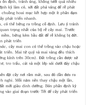
 ổn định, tránh úng, không tưới quá nhiều 
ịnh kỳ làm cỏ, xới đất phá váng để rễ phát 
n chuồng hoai mục kết hợp một ít phân đạm 
ây phát triển nhanh.
có thể bứng ra trồng cố định. Lưu ý tránh 
 quan trọng nhất của bộ rễ cây mai. Trước 
t mềm, bứng kèm bầu đất để rễ không bị đứt.
n phát triển
óc, cây mai con có thể trồng vào chậu hoặc 
át triển. Mai tứ quý và mai vàng đều thích 
ờng kính trên 30cm). Đất trồng cần được xử 
ơ, tro trấu, cát và một lớp sỏi dưới đáy chậu 
ên đặt cây nơi râm mát, sau đó dần đưa ra 
ích nghi. Mỗi năm nên thay chậu một lần, 
y đất mới giàu dinh dưỡng. Bón phân định kỳ 
g vào giai đoạn trước Tết để cây phát triển 