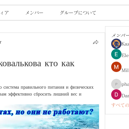
ィア
メンバー
グループについて
メンバ
т
Ka
Ele
овалькова кто как 
Mil
ph
о система правильного питания и физических 
pharma
вам эффективно сбросить лишний вес и 
Da
すべての