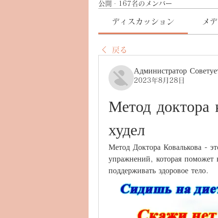
公開
·
167名のメンバー
ディスカッション
メデ
戻る
Администратор Советуе
2023年8月28日
Метод доктора к
худел
Метод Доктора Ковалькова - эт
упражнений, которая поможет 
поддерживать здоровое тело.