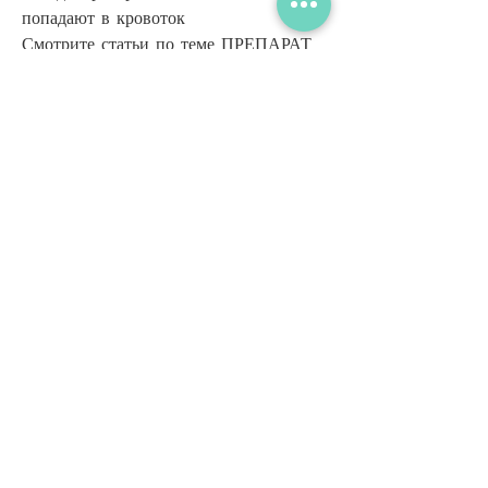
попадают в кровоток 
Смотрите статьи по теме ПРЕПАРАТ 
ДЛЯ ЛЕЧЕНИЯ АЛКОГОЛЬНОЙ 
ЗАВИСИМОСТИ ВНУТРИВЕННО:
https://1159beach.com/advert/effe
tti-collaterali-della-prostata-zepgv/
0
0
Write a comment...
グループについて
グループへようこそ！他のメンバーと
交流したり、最新情報を入手したり、
動画をシェアすることができます。
メンバー
Kazzaar
フォロー