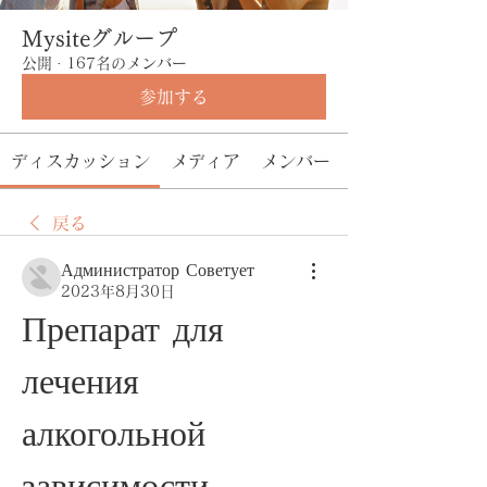
Mysiteグループ
公開
·
167名のメンバー
参加する
ディスカッション
メディア
メンバー
戻る
Администратор Советует
2023年8月30日
Препарат для 
лечения 
алкогольной 
зависимости 