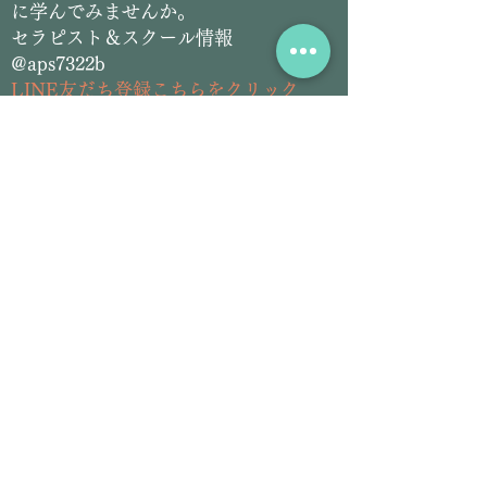
に学んでみませんか。
セラピスト＆スクール情報
@aps7322b
L
INE友だち登録こちらをクリック
​アーユルヴェーダ＆チネイザン
サロン情報
@siddhilanka
LINE友だち登録こちらをクリック
Email:
siddhilanka@gmail.com
Tel:
070-2826-5297
プロフィール