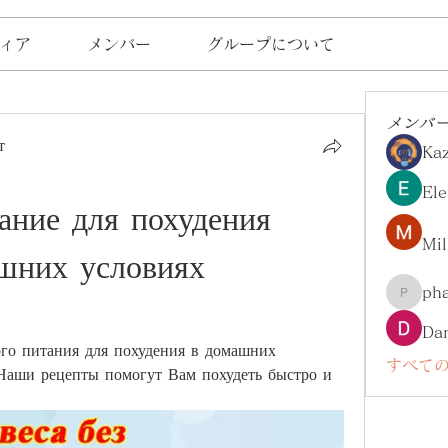
ィア
メンバー
グループについて
メンバ
т
Ka
Ele
ание для похудения 
Mil
шних условиях 
ph
pharma
Da
го питания для похудения в домашних 
すべての
Наши рецепты помогут Вам похудеть быстро и 