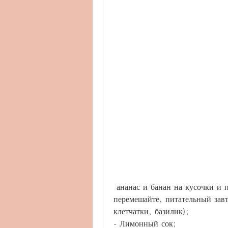
 ананас и банан на кусочки и положите в блендер. Добавьте кокосовую воду и 
перемешайте, питательный завт
клетчатки, базилик);
- Лимонный сок;