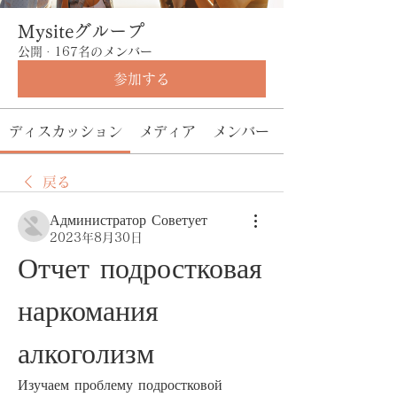
Mysiteグループ
公開
·
167名のメンバー
参加する
ディスカッション
メディア
メンバー
戻る
Администратор Советует
2023年8月30日
Отчет подростковая 
наркомания 
алкоголизм
Изучаем проблему подростковой 