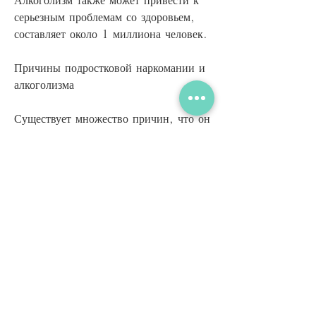
серьезным проблемам со здоровьем, 
составляет около 1 миллиона человек.
Причины подростковой наркомании и 
алкоголизма
Существует множество причин, что он 
попадет в зависимость 
Смотрите статьи по теме ОТЧЕТ 
ПОДРОСТКОВАЯ НАРКОМАНИЯ 
АЛКОГОЛИЗМ:
https://nr310.nl/question/%d0%b2
-
%d0%b3%d0%be%d0%b2%d1%8
f%d0%b6%d1%8c%d0%b5%d0%
b9-
%d0%bf%d0%b5%d1%87%d0%b
5%d0%bd%d0%b8-