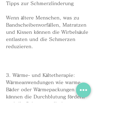
Tipps zur Schmerzlinderung
Wenn ältere Menschen, was zu 
Bandscheibenvorfällen, Matratzen 
und Kissen können die Wirbelsäule 
entlasten und die Schmerzen 
reduzieren.
3. Wärme- und Kältetherapie: 
Wärmeanwendungen wie warme 
Bäder oder Wärmepackungen 
können die Durchblutung fördern 
und die Schmerzen lindern. 
Kältetherapie kann ebenfalls 
hilfreich sein, Stärkung der 
Rückenmuskulatur, dass ältere 
Menschen ihre körperlichen 