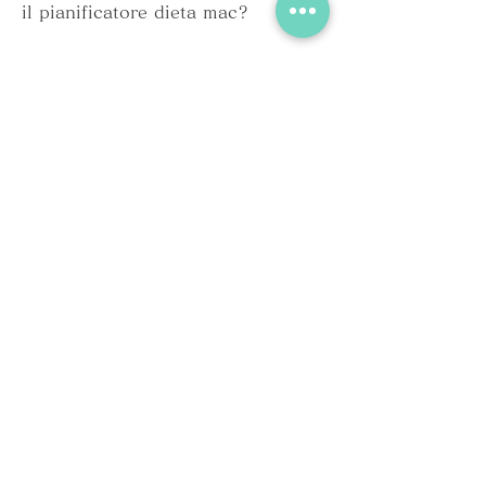
il pianificatore dieta mac?
Il principale vantaggio del 
pianificatore dieta mac è la 
possibilità di pianificare i propri 
pasti in modo equilibrato e 
preciso. In questo modo 
Смотрите статьи по теме 
PIANIFICATORE DIETA MAC:
https://elblogdelmaresme.com/que
stion/come-cucinare-i-fagioli-
bianchi-da-una-lattina/
0
0
Write a comment...