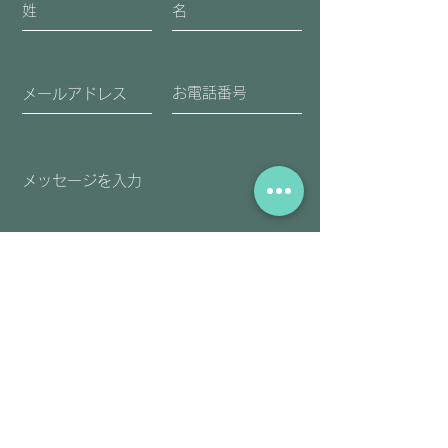
送信
​アーユルヴェーダ・チネイザンを一緒
に学んでみませんか。
セラピスト＆スクール情報
@aps7322b