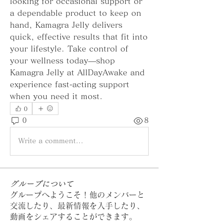
looking for occasional support or 
a dependable product to keep on 
hand, Kamagra Jelly delivers 
quick, effective results that fit into 
your lifestyle. Take control of 
your wellness today—shop 
Kamagra Jelly at AllDayAwake and 
experience fast-acting support 
when you need it most.
0
0
8
Write a comment...
グループについて
グループへようこそ！他のメンバーと
交流したり、最新情報を入手したり、
動画をシェアすることができます。