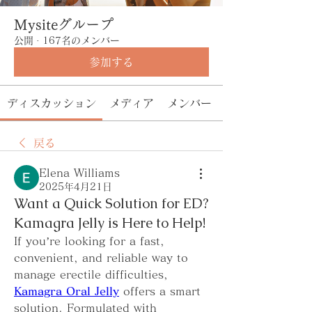
Mysiteグループ
公開
·
167名のメンバー
参加する
ディスカッション
メディア
メンバー
戻る
Elena Williams
2025年4月21日
Want a Quick Solution for ED?
Kamagra Jelly is Here to Help!
If you’re looking for a fast, 
convenient, and reliable way to 
manage erectile difficulties, 
Kamagra Oral Jelly
 offers a smart 
solution. Formulated with 