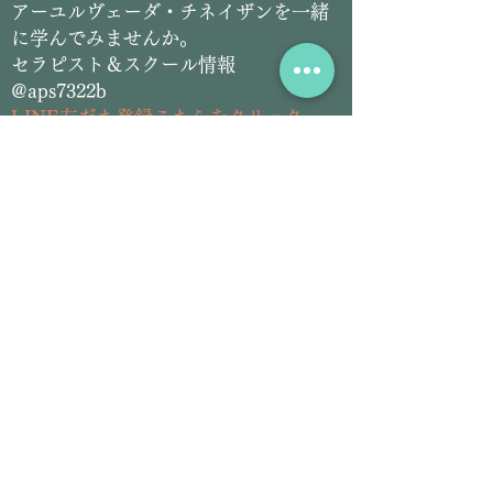
​アーユルヴェーダ・チネイザンを一緒
に学んでみませんか。
セラピスト＆スクール情報
@aps7322b
L
INE友だち登録こちらをクリック
​アーユルヴェーダ＆チネイザン
サロン情報
@siddhilanka
LINE友だち登録こちらをクリック
Email:
siddhilanka@gmail.com
Tel:
070-2826-5297
プロフィール