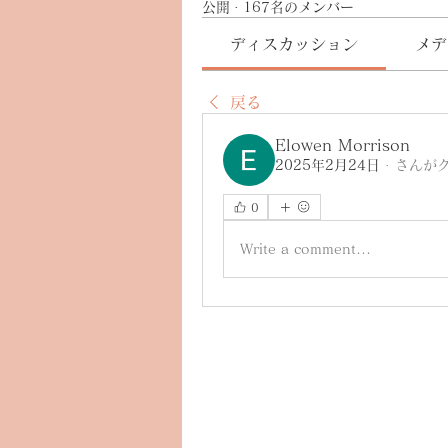
公開
·
167名のメンバー
ディスカッション
メデ
戻る
Elowen Morrison
2025年2月24日
·
さんが
0
Write a comment...