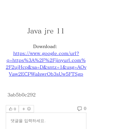
Java jre 11
Download: 
https://www.google.com/url?
q=https%3A%2F%2Fjinyurl.com%
2F2ujHcp&sa=D&sntz=1&usg=AOv
Vaw2ECPWaIswrOb3sUw5FTSgp
 3ab5b0c292
0
0
댓글을 입력하세요.