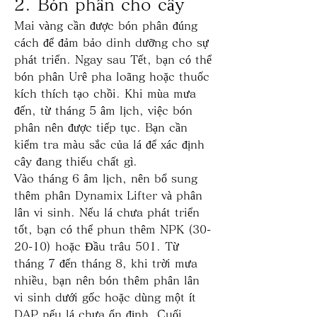
2. Bón phân cho cây
Mai vàng cần được bón phân đúng 
cách để đảm bảo dinh dưỡng cho sự 
phát triển. Ngay sau Tết, bạn có thể 
bón phân Urê pha loãng hoặc thuốc 
kích thích tạo chồi. Khi mùa mưa 
đến, từ tháng 5 âm lịch, việc bón 
phân nên được tiếp tục. Bạn cần 
kiểm tra màu sắc của lá để xác định 
cây đang thiếu chất gì.
Vào tháng 6 âm lịch, nên bổ sung 
thêm phân Dynamix Lifter và phân 
lân vi sinh. Nếu lá chưa phát triển 
tốt, bạn có thể phun thêm NPK (30-
20-10) hoặc Đầu trâu 501. Từ 
tháng 7 đến tháng 8, khi trời mưa 
nhiều, bạn nên bón thêm phân lân 
vi sinh dưới gốc hoặc dùng một ít 
DAP nếu lá chưa ổn định. Cuối 