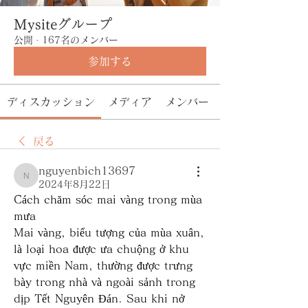
Mysiteグループ
公開
·
167名のメンバー
参加する
ディスカッション
メディア
メンバー
戻る
nguyenbich13697
nguyenbich13697
2024年8月22日
Cách chăm sóc mai vàng trong mùa 
mưa
Mai vàng, biểu tượng của mùa xuân, 
là loại hoa được ưa chuộng ở khu 
vực miền Nam, thường được trưng 
bày trong nhà và ngoài sảnh trong 
dịp Tết Nguyên Đán. Sau khi nở 