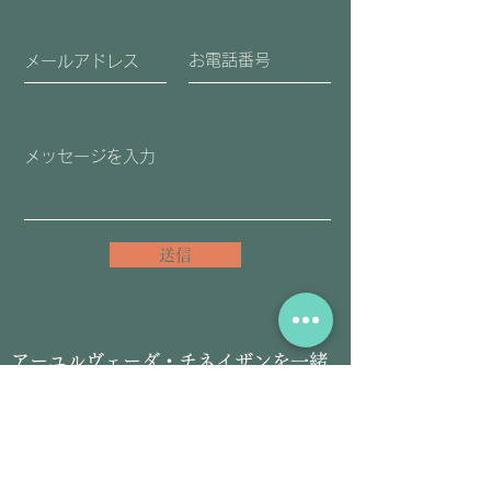
送信
​アーユルヴェーダ・チネイザンを一緒
に学んでみませんか。
セラピスト＆スクール情報
@aps7322b
L
INE友だち登録こちらをクリック