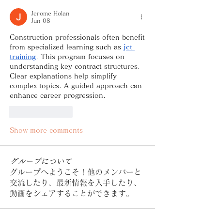
Jerome Holan
Jun 08
Construction professionals often benefit 
from specialized learning such as 
jct 
training
. This program focuses on 
understanding key contract structures. 
Clear explanations help simplify 
complex topics. A guided approach can 
enhance career progression.
Like
Reply
Show more comments
グループについて
グループへようこそ！他のメンバーと
交流したり、最新情報を入手したり、
動画をシェアすることができます。