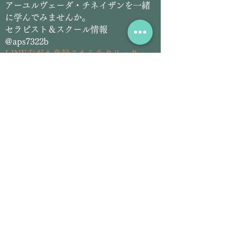
​アーユルヴェーダ・チネイザンを一緒
に学んでみませんか。
セラピスト＆スクール情報
@aps7322b
L
INE友だち登録こちらをクリック
​アーユルヴェーダ＆チネイザン
サロン情報
@siddhilanka
LINE友だち登録こちらをクリック
Email:
siddhilanka@gmail.com
Tel:
070-2826-5297
プロフィール