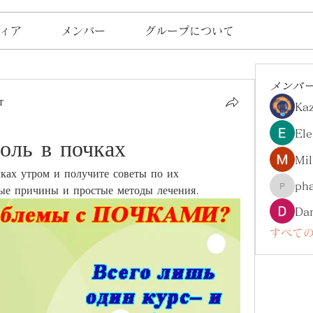
ィア
メンバー
グループについて
メンバ
т
Ka
Ele
оль в почках
Mil
ках утром и получите советы по их 
ph
ые причины и простые методы лечения.
pharma
Da
すべての