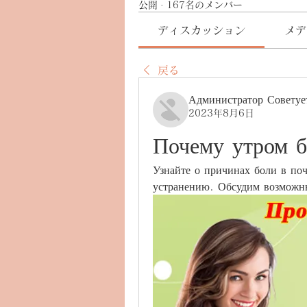
公開
·
167名のメンバー
ディスカッション
メデ
戻る
Администратор Советуе
2023年8月6日
Почему утром б
Узнайте о причинах боли в поч
устранению. Обсудим возможн