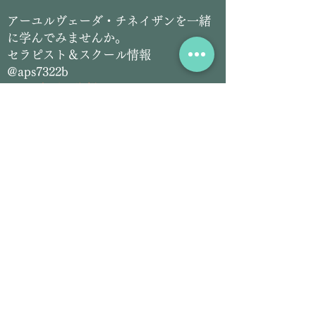
​アーユルヴェーダ・チネイザンを一緒
に学んでみませんか。
セラピスト＆スクール情報
@aps7322b
L
INE友だち登録こちらをクリック
​アーユルヴェーダ＆チネイザン
サロン情報
@siddhilanka
LINE友だち登録こちらをクリック
Email:
siddhilanka@gmail.com
Tel:
070-2826-5297