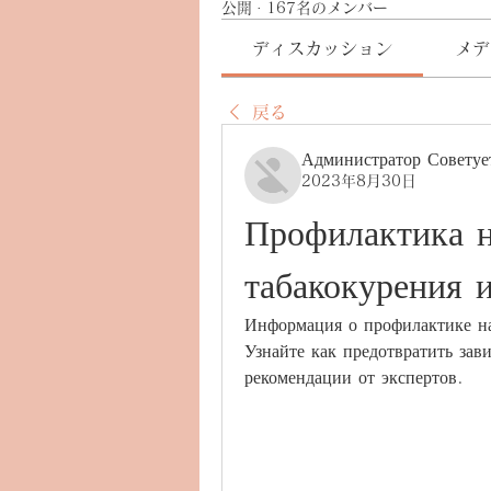
公開
·
167名のメンバー
ディスカッション
メデ
戻る
Администратор Советуе
2023年8月30日
Профилактика н
табакокурения 
Информация о профилактике на
Узнайте как предотвратить зави
рекомендации от экспертов.