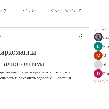
ィア
メンバー
グループについて
メンバ
т
Ka
Ele
аркоманий 
Mil
и алкоголизма
ph
pharma
ркомании, табакокурения и алкоголизма. 
Da
симость и сохранить здоровье. Советы и 
すべての