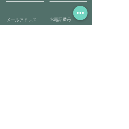
送信
​アーユルヴェーダ・チネイザンを一緒
に学んでみませんか。
セラピスト＆スクール情報
@aps7322b
L
INE友だち登録こちらをクリック