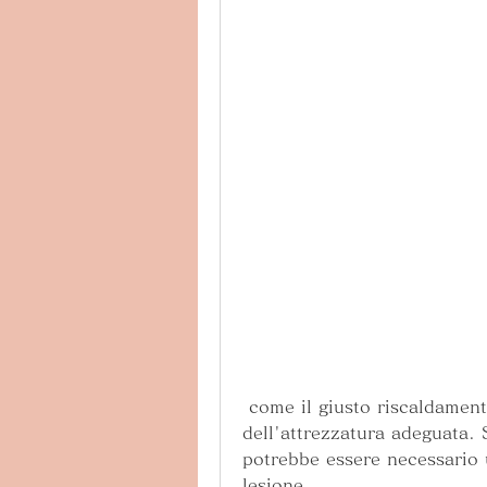
 come il giusto riscaldamento prima dell'attività fisica e l'uso 
dell'attrezzatura adeguata. 
potrebbe essere necessario u
lesione.