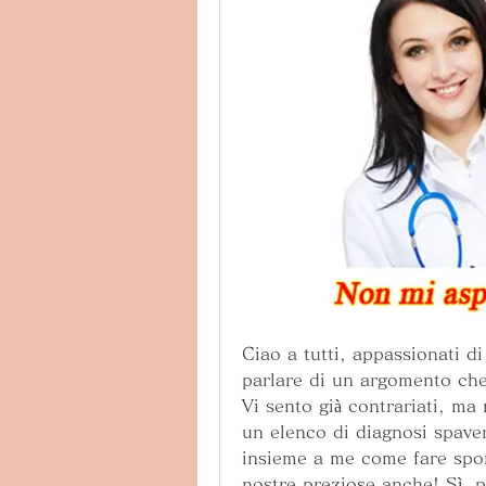
Ciao a tutti, appassionati di
parlare di un argomento che r
Vi sento già contrariati, ma 
un elenco di diagnosi spavent
insieme a me come fare sport
nostre preziose anche! Sì, pe