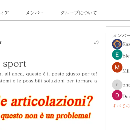
ィア
メンバー
グループについて
メンバ
т
Ka
Ele
 sport
Mil
 all'anca, questo è il posto giusto per te! 
tomi e le possibili soluzioni per tornare a 
ph
.
pharma
Da
すべての