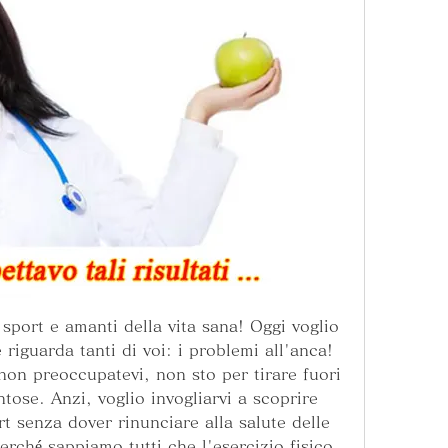
 sport e amanti della vita sana! Oggi voglio 
iguarda tanti di voi: i problemi all'anca! 
non preoccupatevi, non sto per tirare fuori 
ose. Anzi, voglio invogliarvi a scoprire 
 senza dover rinunciare alla salute delle 
rché sappiamo tutti che l'esercizio fisico 