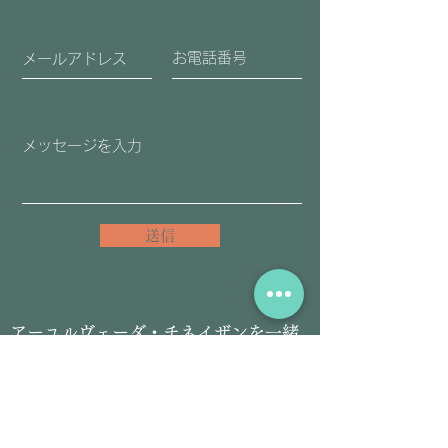
送信
​アーユルヴェーダ・チネイザンを一緒
に学んでみませんか。
セラピスト＆スクール情報
@aps7322b
L
INE友だち登録こちらをクリック