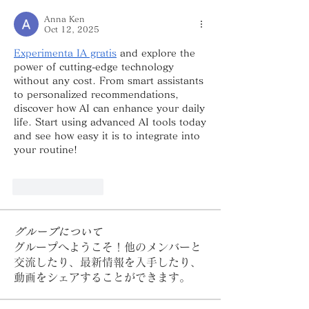
Anna Ken
Oct 12, 2025
Experimenta IA gratis
 and explore the 
power of cutting-edge technology 
without any cost. From smart assistants 
to personalized recommendations, 
discover how AI can enhance your daily 
life. Start using advanced AI tools today 
and see how easy it is to integrate into 
your routine!
Like
Reply
グループについて
グループへようこそ！他のメンバーと
交流したり、最新情報を入手したり、
動画をシェアすることができます。