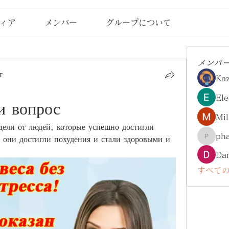
ィア
メンバー
グループについて
メンバ
т
Ka
Ele
и вопрос
Mil
ели от людей, которые успешно достигли 
ph
к они достигли похудения и стали здоровыми и 
pharma
Da
すべての