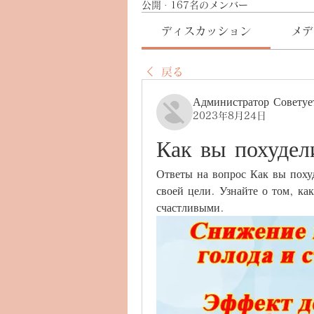
公開
·
167名のメンバー
ディスカッション
メデ
戻る
Администратор Советуе
2023年8月24日
Как вы похудел
Ответы на вопрос Как вы похуд
своей цели. Узнайте о том, ка
счастливыми.