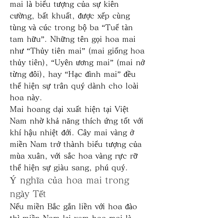
mai là biểu tượng của sự kiên 
cường, bất khuất, được xếp cùng 
tùng và cúc trong bộ ba “Tuế tàn 
tam hữu”. Những tên gọi hoa mai 
như “Thủy tiên mai” (mai giống hoa 
thủy tiên), “Uyên ương mai” (mai nở 
từng đôi), hay “Hạc đình mai” đều 
thể hiện sự trân quý dành cho loài 
hoa này.
Mai hoang dại xuất hiện tại Việt 
Nam nhờ khả năng thích ứng tốt với 
khí hậu nhiệt đới. Cây mai vàng ở 
miền Nam trở thành biểu tượng của 
mùa xuân, với sắc hoa vàng rực rỡ 
thể hiện sự giàu sang, phú quý.
Ý nghĩa của hoa mai trong 
ngày Tết
Nếu miền Bắc gắn liền với hoa đào 
thì miền Nam lại xem hoa mai là 