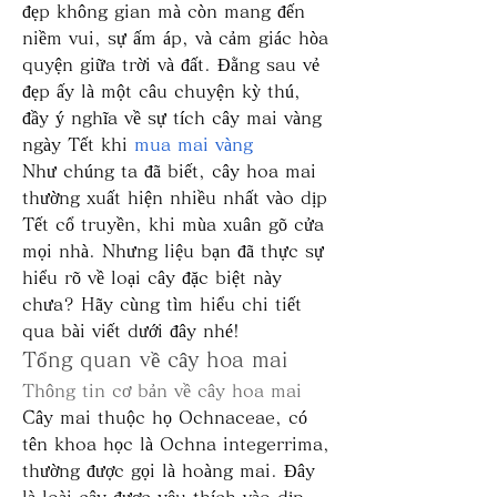
đẹp không gian mà còn mang đến 
niềm vui, sự ấm áp, và cảm giác hòa 
quyện giữa trời và đất. Đằng sau vẻ 
đẹp ấy là một câu chuyện kỳ thú, 
đầy ý nghĩa về sự tích cây mai vàng 
ngày Tết khi 
mua mai vàng
Như chúng ta đã biết, cây hoa mai 
thường xuất hiện nhiều nhất vào dịp 
Tết cổ truyền, khi mùa xuân gõ cửa 
mọi nhà. Nhưng liệu bạn đã thực sự 
hiểu rõ về loại cây đặc biệt này 
chưa? Hãy cùng tìm hiểu chi tiết 
qua bài viết dưới đây nhé!
Tổng quan về cây hoa mai
Thông tin cơ bản về cây hoa mai
Cây mai thuộc họ Ochnaceae, có 
tên khoa học là Ochna integerrima, 
thường được gọi là hoàng mai. Đây 
là loài cây được yêu thích vào dịp 