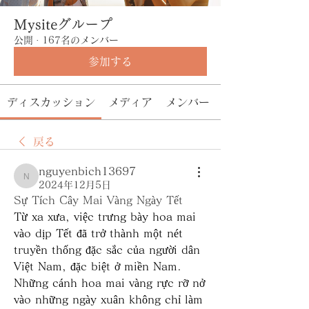
Mysiteグループ
公開
·
167名のメンバー
参加する
ディスカッション
メディア
メンバー
戻る
nguyenbich13697
nguyenbich13697
2024年12月5日
Sự Tích Cây Mai Vàng Ngày Tết
Từ xa xưa, việc trưng bày hoa mai 
vào dịp Tết đã trở thành một nét 
truyền thống đặc sắc của người dân 
Việt Nam, đặc biệt ở miền Nam. 
Những cánh hoa mai vàng rực rỡ nở 
vào những ngày xuân không chỉ làm 