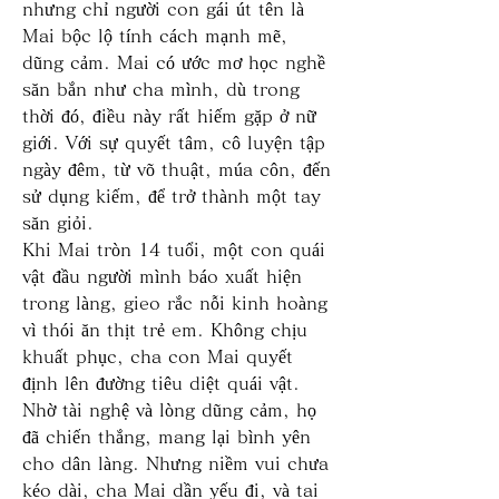
nhưng chỉ người con gái út tên là 
Mai bộc lộ tính cách mạnh mẽ, 
dũng cảm. Mai có ước mơ học nghề 
săn bắn như cha mình, dù trong 
thời đó, điều này rất hiếm gặp ở nữ 
giới. Với sự quyết tâm, cô luyện tập 
ngày đêm, từ võ thuật, múa côn, đến 
sử dụng kiếm, để trở thành một tay 
săn giỏi.
Khi Mai tròn 14 tuổi, một con quái 
vật đầu người mình báo xuất hiện 
trong làng, gieo rắc nỗi kinh hoàng 
vì thói ăn thịt trẻ em. Không chịu 
khuất phục, cha con Mai quyết 
định lên đường tiêu diệt quái vật. 
Nhờ tài nghệ và lòng dũng cảm, họ 
đã chiến thắng, mang lại bình yên 
cho dân làng. Nhưng niềm vui chưa 
kéo dài, cha Mai dần yếu đi, và tai 