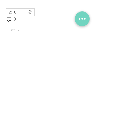
0
0
2
Write a comment...
グループについて
グループへようこそ！他のメンバーと
交流したり、最新情報を入手したり、
動画をシェアすることができます。
メンバー
Kazzaar
フォロー
Elena Williams
フォロー
Millan Myra
フォロー