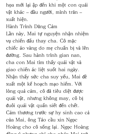
họa mới lại ập đến khi một con quái 
vật khác – đầu người, mình trăn – 
xuất hiện.
Hành Trình Dũng Cảm
Lần này, Mai tự nguyện nhận nhiệm 
vụ chiến đấu thay cha. Cô mặc 
chiếc áo vàng do mẹ chuẩn bị và lên 
đường. Sau hành trình gian nan, 
cha con Mai tìm thấy quái vật và 
giao chiến ác liệt suốt hai ngày. 
Nhận thấy sức cha suy yếu, Mai đề 
xuất một kế hoạch mạo hiểm. Với 
lòng quả cảm, cô đã tiêu diệt được 
quái vật, nhưng không may, cô bị 
đuôi quái vật quấn siết đến chết.
Cảm thương trước sự hy sinh cao cả 
của Mai, ông Táo cầu xin Ngọc 
Hoàng cho cô sống lại. Ngọc Hoàng 
đồng ý nhưng chỉ cho phép Mai trở 