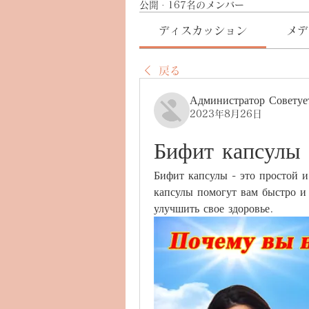
公開
·
167名のメンバー
ディスカッション
メデ
戻る
Администратор Советуе
2023年8月26日
Бифит капсулы 
Бифит капсулы - это простой 
капсулы помогут вам быстро и
улучшить свое здоровье.