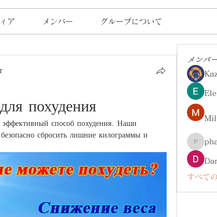
ィア
メンバー
グループについて
メンバ
т
Ka
Ele
для похудения
Mil
и эффективный способ похудения. Наши 
 безопасно сбросить лишние килограммы и 
ph
pharma
Da
すべての